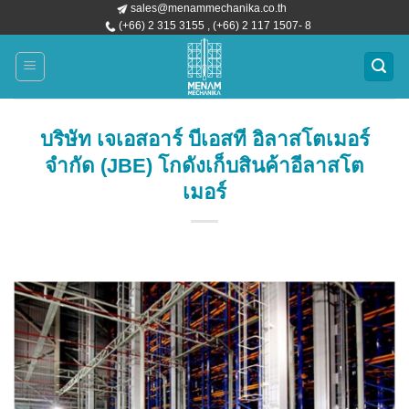
sales@menammechanika.co.th
ข้าม
(+66) 2 315 3155 , (+66) 2 117 1507- 8
ไป
ยัง
เนื้อหา
บริษัท เจเอสอาร์ บีเอสที อิลาสโตเมอร์
จำกัด (JBE) โกดังเก็บสินค้าอีลาสโต
เมอร์