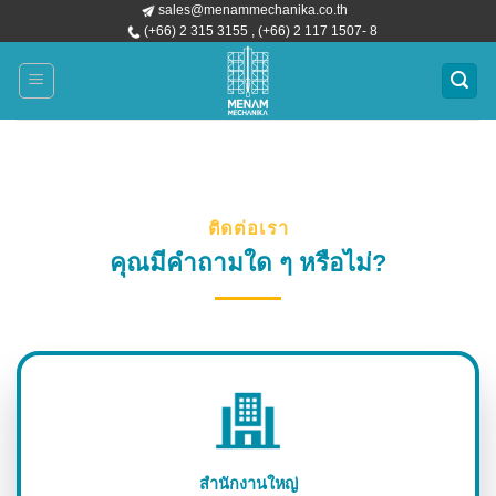
sales@menammechanika.co.th
ข้าม
(+66) 2 315 3155 , (+66) 2 117 1507- 8
ไป
ยัง
เนื้อหา
ติดต่อเรา
คุณมีคำถามใด ๆ หรือไม่?
สำนักงานใหญ่