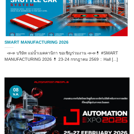
SMART MANUFACTURING 2026
📣📣 บริษัท แม่น้ำเมคคานิกา ขอเชิญร่วมงาน 📣📣💊 #SMART
MANUFACTURING 2026 💊 23-24 กรกฎาคม 2569 :: Hall [...]
08
พ.ค.