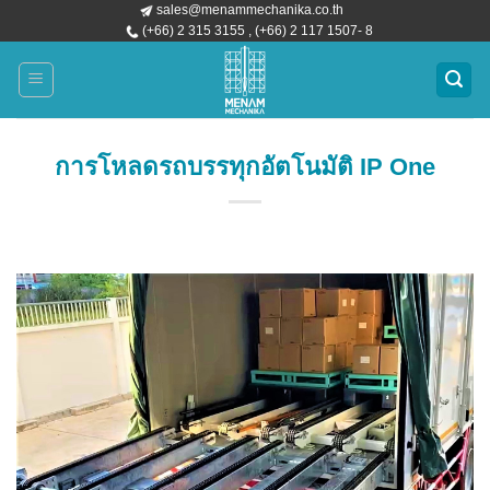
sales@menammechanika.co.th
ข้าม
(+66) 2 315 3155 , (+66) 2 117 1507- 8
ไป
ยัง
เนื้อหา
การโหลดรถบรรทุกอัตโนมัติ IP One