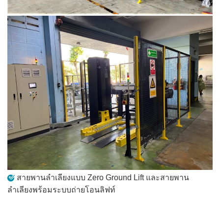
สายพานลำเลียงแบบ Zero Ground Lift และสายพาน
ลำเลียงพร้อมระบบถ่ายโอนลิฟท์